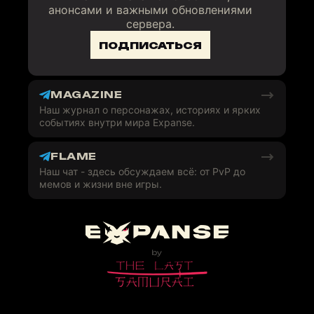
анонсами и важными обновлениями
сервера.
ПОДПИСАТЬСЯ
MAGAZINE
Наш журнал о персонажах, историях и ярких
событиях внутри мира Expanse.
FLAME
Наш чат - здесь обсуждаем всё: от PvP до
мемов и жизни вне игры.