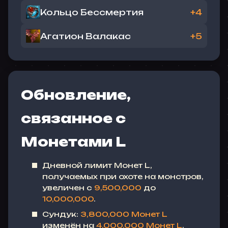
Кольцо Бессмертия
+4
Агатион Валакас
+5
Обновление,
связанное с
Монетами L
Дневной лимит Монет L,
получаемых при охоте на монстров,
увеличен с
9,500,000
до
10,000,000
.
Сундук:
3,800,000 Монет L
изменён на
4,000,000 Монет L
.