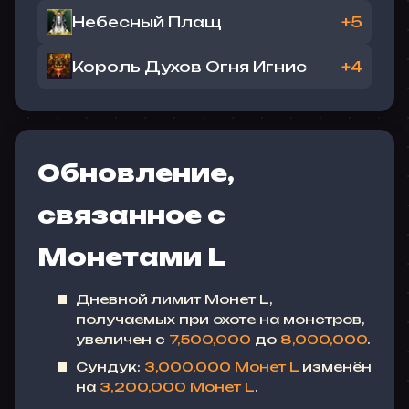
Небесный Плащ
+5
Король Духов Огня Игнис
+4
Обновление,
связанное с
Монетами L
Дневной лимит Монет L,
получаемых при охоте на монстров,
увеличен с
7,500,000
до
8,000,000
.
Сундук:
3,000,000 Монет L
изменён
на
3,200,000 Монет L
.