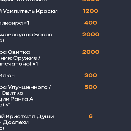
 Усилитель Краски
1200
иксира ×1
400
ксессуара Босса
2000
о)
ра Свитка
2000
ния: Оружие /
печатано) ×1
 Ключ
300
ра Улучшенного /
500
 Свитка
ии Ранга A
) ×1
ый Кристалл Души
6
 – Доспехи
о)