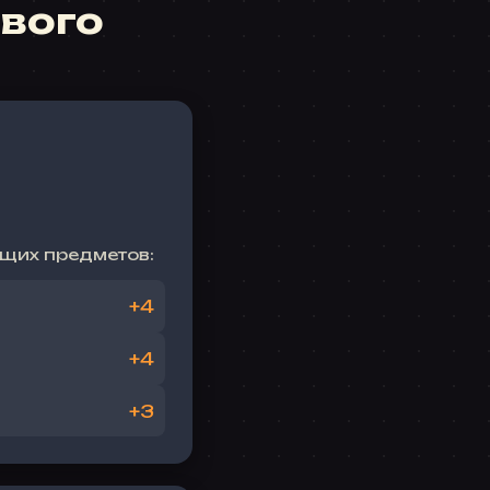
ового
щих предметов:
+4
+4
+3