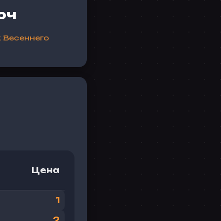
юч
 Весеннего
Цена
1
2