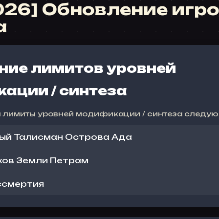
2026] Обновление игр
а
ние лимитов уровней
ации / синтеза
ы лимиты уровней модификации / синтеза следую
ый Талисман Острова Ада
хов Земли Петрам
ссмертия