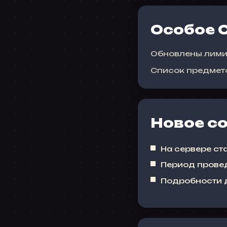
Особое 
Обновлены лимит
Список предмето
Новое с
На сервере ст
Период прове
Подробности 