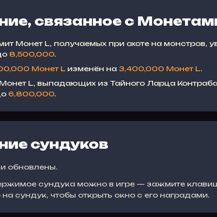
ие, связанное с Монетам
ит Монет L, получаемых при охоте на монстров, у
до
8,500,000
.
00,000 Монет L
изменён на
3,400,000 Монет L
.
 Монет L, выпадающих из Тайного Ларца Контраб
до
6,800,000
.
ние сундуков
и обновлены.
ержимое сундука можно в игре — зажмите клав
на сундук, чтобы открыть окно с его наградами.