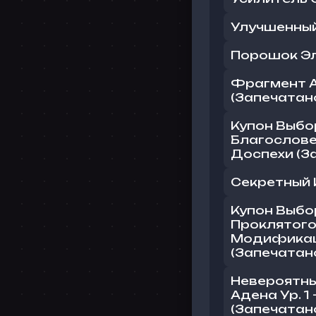
Улучшенный
Порошок Эл
Фрагмент А
(Запечатан
Купон Выбо
Благослове
Доспехи (За
Секретный
Купон Выбо
Проклятого
Модификац
(Запечатано
Невероятн
Адена Ур. 1
(Запечатан