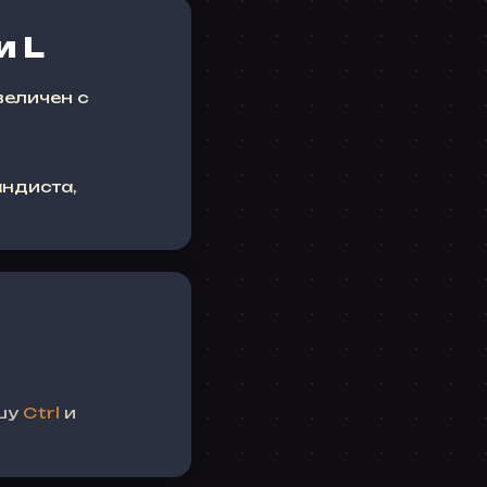
и L
величен с
андиста,
ишу
Ctrl
и