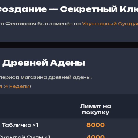
Создание — Секретный Кл
го Фестиваля был заменён на
Улучшенный Сундук
 Древней Адены
период магазина древней адены.
я
(
4 недели
)
Лимит на
покупку
 Табличка ×1
8000
Скрытой Силы ×1
4000