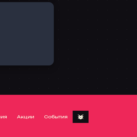
ния
Акции
События