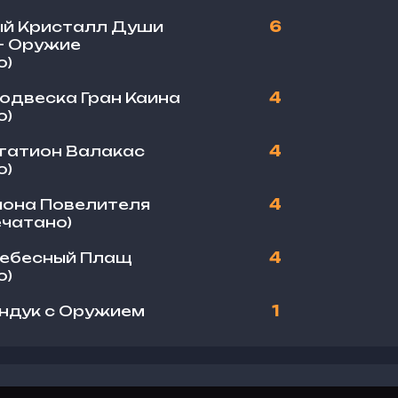
ый Кристалл Души
6
 – Оружие
о)
Подвеска Гран Каина
4
о)
Агатион Валакас
4
о)
иона Повелителя
4
ечатано)
Небесный Плащ
4
о)
ундук с Оружием
1