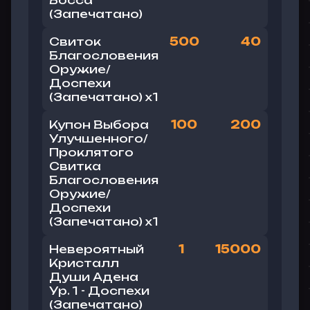
Босса
(Запечатано)
Свиток
500
40
Благословения
Оружие/
Доспехи
(
Запечатано
) x1
Купон Выбора
100
200
Улучшенного/
Проклятого
Свитка
Благословения
Оружие/
Доспехи
(
Запечатано
) x1
Невероятный
1
15000
Кристалл
Души Адена
Ур. 1 - Доспехи
(
Запечатано
)