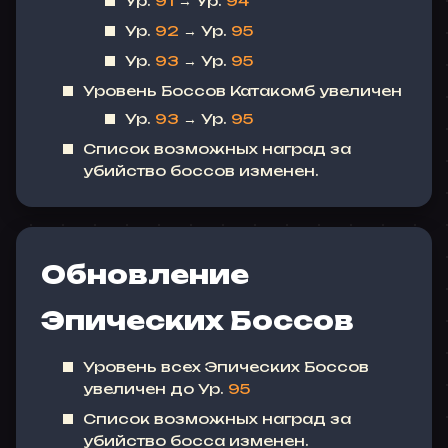
Ур.
91
→ Ур.
94
Ур.
92
→ Ур.
95
Ур.
93
→ Ур.
95
Уровень Боссов Катакомб увеличен
Ур.
93
→ Ур.
95
Список возможных наград за
убийство боссов изменен.
Обновление
Эпических Боссов
Уровень всех Эпических Боссов
увеличен до Ур.
95
Список возможных наград за
убийство босса изменен.