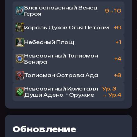
Благословенный Венец
9→10
Героя
Король Духов Огня Петрам
+0
Небесный Плащ
+1
Невероятный Талисман
+4
Бенира
Талисман Острова Ада
+8
Невероятный Кристалл
Ур. 3
Души Адена - Оружие
→ Ур.4
Обновление