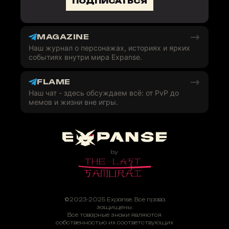
ПОДПИСАТЬСЯ
MAGAZINE
Наш журнал о персонажах, историях и ярких
событиях внутри мира Expanse.
FLAME
Наш чат - здесь обсуждаем всё: от PvP до
мемов и жизни вне игры.
©2023-2025 Expanse. Все права
защищены.
Все товарные знаки являются
собственностью их соответствующих