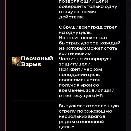
позволяющий цели
совершить только одну
атаку за время
действия.
Обрушивает град стрел
на одну цель.
Наносит несколько
быстрых ударов, каждый
из которых может стать
критическим.
Песчаный
Частично игнорирует
Взрыв
защиту цели.
При критическом
попадании цель
воспламеняется,
получая урон со
временем, зависящий
от её текущего HP.
Выпускает отравленную
стрелу, поражающую
нескольких врагов
рядом с основной
целью.