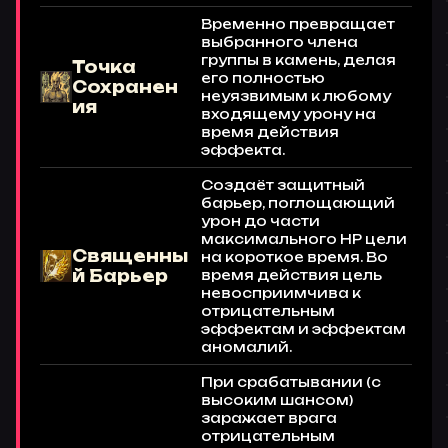
Временно превращает
выбранного члена
группы в камень, делая
Точка
его полностью
Сохранен
неуязвимым к любому
ия
входящему урону на
время действия
эффекта.
Создаёт защитный
барьер, поглощающий
урон до части
максимального HP цели
Священны
на короткое время. Во
й Барьер
время действия цель
невосприимчива к
отрицательным
эффектам и эффектам
аномалий.
При срабатывании (с
высоким шансом)
заражает врага
отрицательным