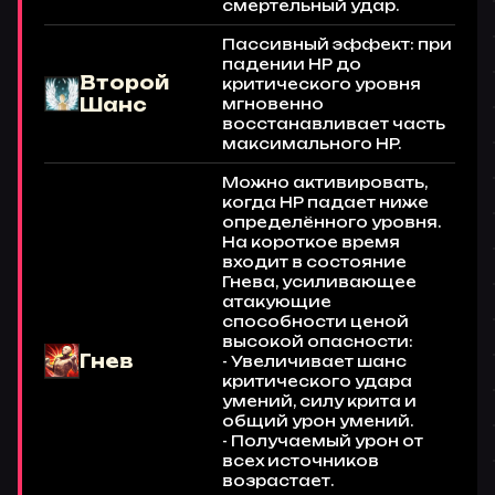
смертельный удар.
Пассивный эффект: при
падении HP до
Второй
критического уровня
Шанс
мгновенно
восстанавливает часть
максимального HP.
Можно активировать,
когда HP падает ниже
определённого уровня.
На короткое время
входит в состояние
Гнева, усиливающее
атакующие
способности ценой
высокой опасности:
Гнев
- Увеличивает шанс
критического удара
умений, силу крита и
общий урон умений.
- Получаемый урон от
всех источников
возрастает.