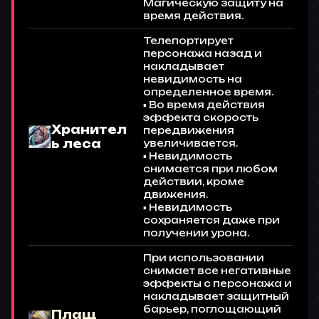
Магическую защиту на
время действия.
Телепортирует
персонажа назад и
накладывает
невидимость на
определенное время.
▪ Во время действия
эффекта скорость
Хранител
передвижения
ь леса
увеличивается.
▪ Невидимость
снимается при любом
действии, кроме
движения.
▪ Невидимость
сохраняется даже при
получении урона.
При использовании
снимает все негативные
эффекты с персонажа и
накладывает защитный
барьер, поглощающий
Плащ