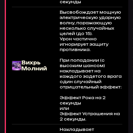
секунды
Высвобождает мощную
электрическую ударную
волну, поражающую
несколько случайных
целей (до 15).
Урон частично
игнорирует защиту
противника.
При попадании (с
Вихрь
высоким шансом)
Молний
накладывает на
каждого задетого врага
один случайный
отрицательный эффект:
Эффект Рока на 2
секунды
или
Эффект Устрашения на
2 секунды.
Накладывает