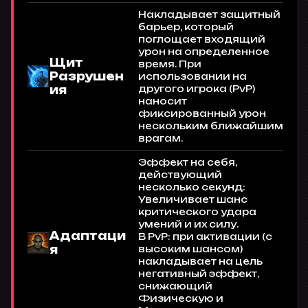
Накладывает защитный
барьер, который
поглощает входящий
урон на определенное
Щит
время. При
Разрушен
использовании на
ия
другого игрока (PvP)
наносит
фиксированный урон
нескольким ближайшим
врагам.
Эффект на себя,
действующий
несколько секунд:
Увеличивает шанс
критического удара
умений и их силу.
Адаптаци
В PvP: при активации (с
я
высоким шансом)
накладывает на цель
негативный эффект,
снижающий
Физическую и