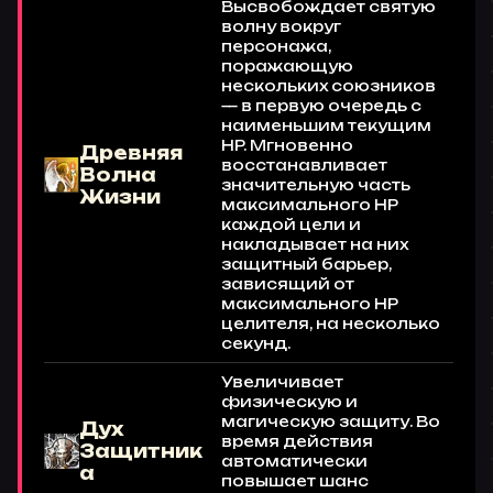
Высвобождает святую
волну вокруг
персонажа,
поражающую
нескольких союзников
— в первую очередь с
наименьшим текущим
HP. Мгновенно
Древняя
восстанавливает
Волна
значительную часть
Жизни
максимального HP
каждой цели и
накладывает на них
защитный барьер,
зависящий от
максимального HP
целителя, на несколько
секунд.
Увеличивает
физическую и
магическую защиту. Во
Дух
время действия
Защитник
автоматически
а
повышает шанс