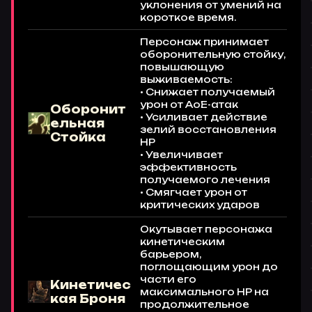
уклонения от умений на
короткое время.
Персонаж принимает
оборонительную стойку,
повышающую
выживаемость:
• Снижает получаемый
урон от AoE-атак
Оборонит
• Усиливает действие
ельная
зелий восстановления
Стойка
HP
• Увеличивает
эффективность
получаемого лечения
• Смягчает урон от
критических ударов
Окутывает персонажа
кинетическим
барьером,
поглощающим урон до
части его
Кинетичес
максимального HP на
кая Броня
продолжительное