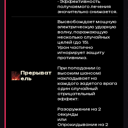
- Эффективность
получаемого лечения
значительно снижается.
Высвобождает мощную
электрическую ударную
волну, поражающую
несколько случайных
целей (до 15).
Урон частично
игнорирует защиту
противника.
При попадании (с
Прерыват
высоким шансом)
ель
накладывает на
каждого задетого врага
один случайный
отрицательный
эффект:
Разоружение на 2
секунды
или
Опрокидывание на 2