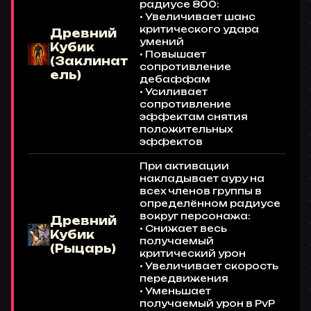
радиусе 800:
• Увеличивает шанс
критического удара
Древний
умений
Кубик
• Повышает
(Заклинат
сопротивление
ель)
дебаффам
• Усиливает
сопротивление
эффектам снятия
положительных
эффектов
При активации
накладывает ауру на
всех членов группы в
определённом радиусе
вокруг персонажа:
Древний
• Снижает весь
Кубик
получаемый
(Рыцарь)
критический урон
• Увеличивает скорость
передвижения
• Уменьшает
получаемый урон в PvP