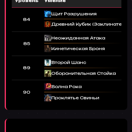
Уровень
Умение
Щит Разрушения
84
Древний Кубик (Заклинатель)
Неожиданная Атака
85
Кинетическая Броня
Второй Шанс
89
Оборонительная Стойка
Волна Рока
90
Проклятье Свиньи