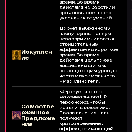
время. Во время
действия на короткий
срок повышает шанс
уклонения от умений.
Дарует выбранному
члену группы полную
невосприимчивость к
отрицательным
эффектам на короткое
Искуплен
время. Во время
ие
действия цель также
защищена щитом,
поглощающим урон до
части максимального
HP заклинателя.
Жертвует частью
максимального HP
персонажа, чтобы
Самоотве
исцелить союзника.
рженное
После лечения цель
Предложе
получает
кратковременный
ние
эффект, снижающий