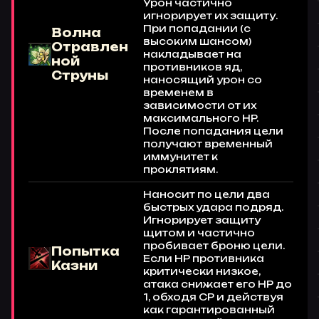
Урон частично
игнорирует их защиту.
При попадании (с
Волна
высоким шансом)
Отравлен
накладывает на
ной
противников яд,
Струны
наносящий урон со
временем в
зависимости от их
максимального HP.
После попадания цели
получают временный
иммунитет к
проклятиям.
Наносит по цели два
быстрых удара подряд.
Игнорирует защиту
щитом и частично
пробивает броню цели.
Попытка
Если HP противника
Казни
критически низкое,
атака снижает его HP до
1, обходя CP и действуя
как гарантированный