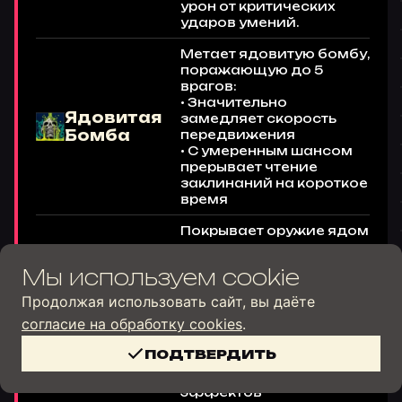
урон от критических
ударов умений.
Метает ядовитую бомбу,
поражающую до 5
врагов:
• Значительно
Ядовитая
замедляет скорость
Бомба
передвижения
• С умеренным шансом
прерывает чтение
заклинаний на короткое
время
Покрывает оружие ядом
на среднюю
длительность — может
Мы используем cookie
использоваться даже в
состоянии
Продолжая использовать сайт, вы даёте
невидимости.
cогласие на обработку cookies
.
Во время действия
каждый удар умением
ПОДТВЕРДИТЬ
накладывает (или
обновляет) до 5
эффектов