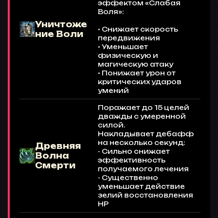
эффектом «Слабая
Воля»:
Уничтоже
• Снижает скорость
ние Воли
передвижения
• Уменьшает
физическую и
магическую атаку
• Понижает урон от
критических ударов
умений
Поражает до 15 целей
дважды с умеренной
силой.
Накладывает дебафф
на несколько секунд:
Древняя
- Сильно снижает
Волна
эффективность
Смерти
получаемого лечения
- Существенно
уменьшает действие
зелий восстановления
HP