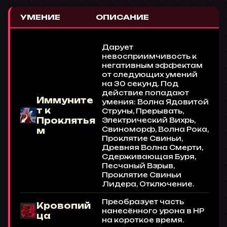
УМЕНИЕ
ОПИСАНИЕ
Дарует
невосприимчивость к
негативным эффектам
от следующих умений
на 30 секунд. Под
действие попадают
Иммуните
умения: Волна Ядовитой
т к
Струны, Прерывать,
Проклятья
Электрический Вихрь,
Свиноморф, Волна Рока,
м
Проклятие Свиньи,
Древняя Волна Смерти,
Сдерживающая Буря,
Песчаный Взрыв,
Проклятие Свиньи
Лидера, Отключение.
Преобразует часть
Кровопий
нанесённого урона в HP
ца
на короткое время.