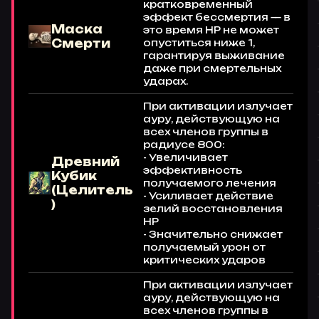
кратковременный
эффект бессмертия — в
Маска
это время HP не может
Смерти
опуститься ниже 1,
гарантируя выживание
даже при смертельных
ударах.
При активации излучает
ауру, действующую на
всех членов группы в
радиусе 800:
- Увеличивает
Древний
эффективность
Кубик
получаемого лечения
(Целитель
- Усиливает действие
)
зелий восстановления
HP
- Значительно снижает
получаемый урон от
критических ударов
При активации излучает
ауру, действующую на
всех членов группы в