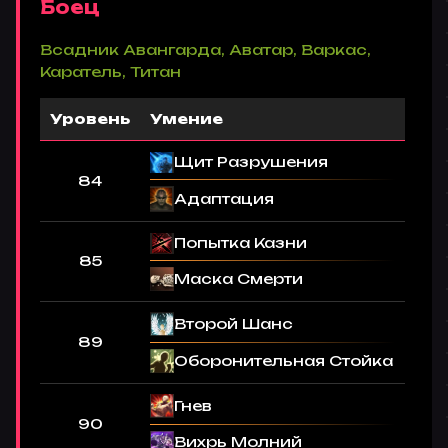
Боец
Всадник Авангарда, Аватар, Варкас,
Каратель, Титан
Уровень
Умение
Щит Разрушения
84
Адаптация
Попытка Казни
85
Маска Смерти
Второй Шанс
89
Оборонительная Стойка
Гнев
90
Вихрь Молний