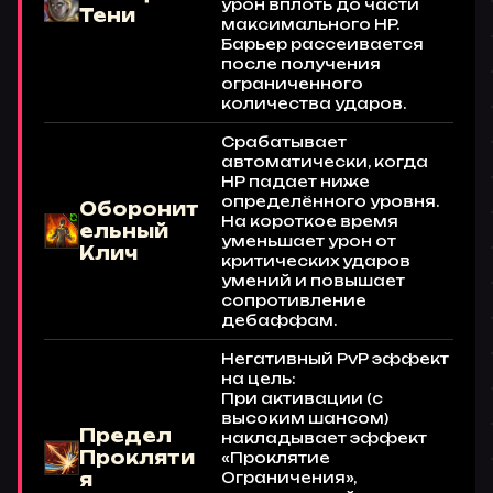
урон вплоть до части
Тени
максимального HP.
Барьер рассеивается
после получения
ограниченного
количества ударов.
Срабатывает
автоматически, когда
HP падает ниже
определённого уровня.
Оборонит
На короткое время
ельный
уменьшает урон от
Клич
критических ударов
умений и повышает
сопротивление
дебаффам.
Негативный PvP эффект
на цель:
При активации (с
высоким шансом)
Предел
накладывает эффект
Прокляти
«Проклятие
я
Ограничения»,